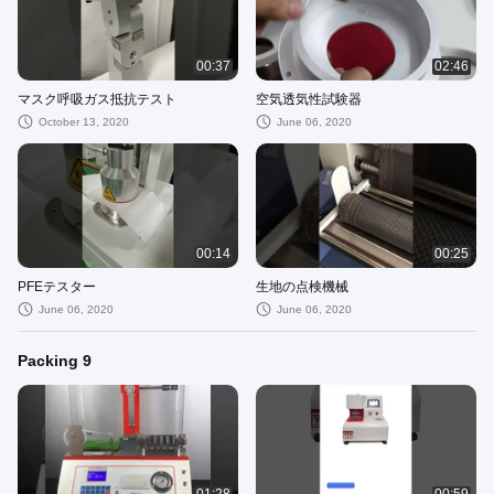
00:37
02:46
マスク呼吸ガス抵抗テスト
空気透気性試験器
October 13, 2020
June 06, 2020
00:14
00:25
PFEテスター
生地の点検機械
June 06, 2020
June 06, 2020
Packing 9