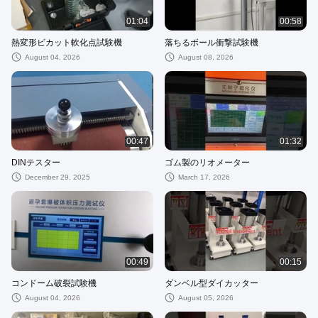
01:04
00:58
熱変形ビカット軟化点試験機
落ちるボール衝撃試験機
August 04, 2026
August 08, 2026
00:47
01:32
DINテスター
ゴム製のリオメーター
December 29, 2025
March 17, 2026
00:49
00:15
コンドーム破裂試験機
ダンベル型ダイカッター
August 04, 2026
August 05, 2026