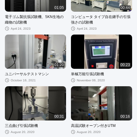
01:05
00:44
電子ゴム製抗張試験機、5KN生地の
コンピュータ タイプ自在継手の引張
織物の試験機
強さの試験機
April 24, 2023
April 24, 2023
01:20
00:23
ユニバーサルテストマシン
単極万能引張試験機
October 16, 2021
November 06, 2020
00:31
00:16
三点曲げ引張試験機
高温試験オーブン付きUTM
August 20, 2020
August 20, 2020