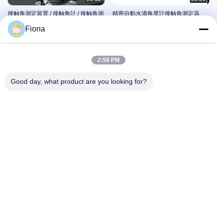
接触角測定装置 / 接触角計 / 接触角測
精密自動水滴角度計接触角測定器
定
August 08, 2025
Fiona
August 09, 2025
2:58 PM
Good day, what product are you looking for?
00:30
00:56
接触角計 接触角測定器
X、Y、Z振動テスター電磁振動表電
磁振動表
August 08, 2025
August 08, 2025
08:22
00:31
高精度材料熱伝導性試験器 平板式熱
ポータブル 高精度接触角度ゴニオメ
流量計 方法
ーター 光学接触角度メーター
February 28, 2025
November 21, 2023