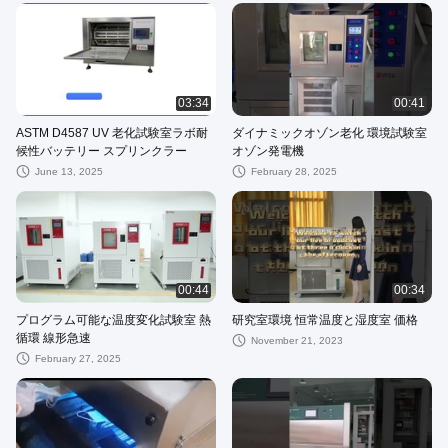
03:34
00:41
ASTM D4587 UV 老化試験室ラボ耐
ダイナミックオゾン老化 環境試験室
候性バッテリー スプリンクラー
オゾン発電機
June 13, 2025
February 28, 2025
00:44
00:34
プログラム可能な温度変化試験室 熱
研究室環境 恒常温度と湿度室 価格
循環 線形急速
November 21, 2023
February 27, 2025