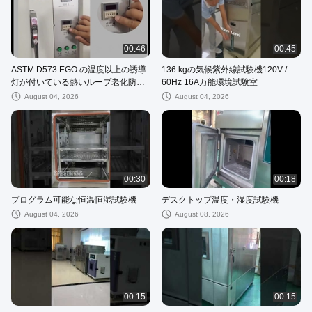
00:46
00:45
ASTM D573 EGO の温度以上の誘導
136 kgの気候紫外線試験機120V /
灯が付いている熱いループ老化防止
60Hz 16A万能環境試験室
黄色の試験機
August 04, 2026
August 04, 2026
00:30
00:18
プログラム可能な恒温恒湿試験機
デスクトップ温度・湿度試験機
August 04, 2026
August 08, 2026
00:15
00:15