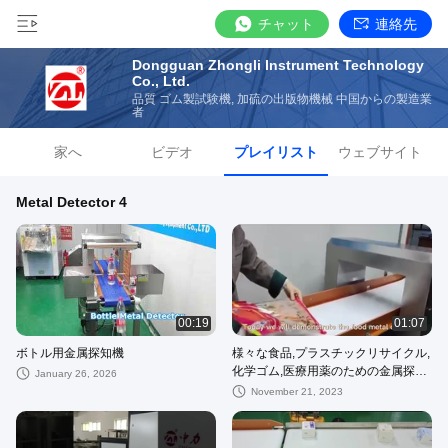
チャット
連絡先
Dongguan Zhongli Instrument Technology
Co., Ltd.
品質 ゴム製試験機, 加硫の出版物機械 中国からの製造業
者
家へ
ビデオ
プレイリスト
ウェブサイト
Metal Detector 4
00:19
01:07
ボトル用金属探知機
様々な食品,プラスチックリサイクル,
化学ゴム,医療用薬のための金属探知
January 26, 2026
機
November 21, 2023