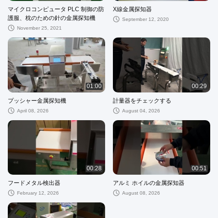
マイクロコンピュータ PLC 制御の防
X線金属探知器
護服、枕のための針の金属探知機
September 12, 2020
November 25, 2021
01:00
00:29
プッシャー金属探知機
計量器をチェックする
April 08, 2026
August 04, 2026
00:28
00:51
フードメタル検出器
アルミ ホイルの金属探知器
February 12, 2026
August 08, 2026