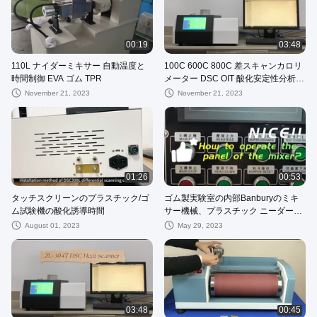
00:19
03:48
110L ナイダーミキサー 自動温度と
100C 600C 800C 差スキャンカロリ
時間制御 EVA ゴム TPR
メーター DSC OIT 酸化安定性分析装
置
November 21, 2023
November 21, 2023
01:26
00:53
タッチスクリーンのプラスチック/ゴ
ゴム製実験室の内部Banburyのミキ
ム試験機の酸化誘導時間
サー機械、プラスチック ニーダー装
置
August 01, 2023
May 29, 2023
03:48
00:45