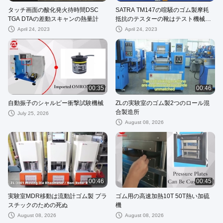
タッチ画面の酸化発火待時間DSC
SATRA TM147の喧騒のゴム製摩耗
TGA DTAの差動スキャンの熱量計
抵抗のテスターの靴はテスト機械を
身に着けている
April 24, 2023
April 24, 2023
00:35
00:46
自動振子のシャルピー衝撃試験機械
ZLの実験室のゴム製2つのロール混
合製造所
July 25, 2026
August 08, 2026
00:46
00:45
実験室MDR移動は流動計ゴム製 プラ
ゴム用の高速加熱10T 50T熱い加硫
スチックのための死ぬ
機
August 08, 2026
August 08, 2026