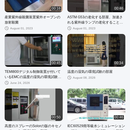
00:16
00:46
産業紫外線殺菌装置紫外オーブンの
ASTM G53の老化する部屋、加速さ
放射殺菌
れる紫外線ランプの老化することテ
スターを風化させる
August 01, 2023
August 01, 2023
00:45
00:34
TEMI800デジタル制御装置が付いて
温度の湿気の環境試験の部屋
いるEMCの温度の湿気の環境試験の
August 08, 2026
部屋
June 24, 2026
00:50
00:46
高度のスプレーのSolorの版のキセノ
IEC60529雨等級水シミュレーション