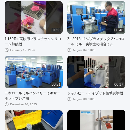
01:53
00:46
1.150Ton実験用プラスチックシリコ
ZL-3018 ゴム/プラスチック 2 つのロ
ーン加硫機
ール ミル、実験室の混合ミル
February 12, 2026
August 04, 2026
00:31
00:17
二本ロールミルバンバリーミキサー
シャルピー・アイゾット衝撃試験機
ホットプレス機
August 08, 2026
December 30, 2025