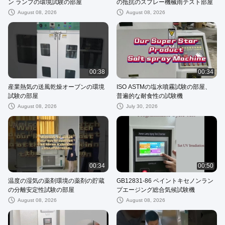
ン ランプの環境試験の部屋
の抵抗のスプレー機械雨テスト部屋
August 08, 2026
August 08, 2026
00:38
00:34
産業熱気の送風乾燥オーブンの環境
ISO ASTMの塩水噴霧試験の部屋、
試験の部屋
普遍的な耐食性の試験機
August 08, 2026
July 30, 2026
00:34
00:50
温度の湿気の薬剤環境の薬剤の貯蔵
GB12831-86 ペイントキセノンラン
の分離安定性試験の部屋
プエージング総合気候試験機
August 08, 2026
August 08, 2026