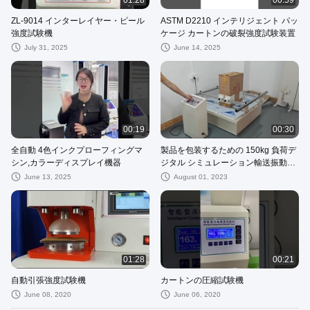
01:28
00:59
ZL-9014 インターレイヤー・ピール
ASTM D2210 インテリジェント パッ
強度試験機
ケージ カートンの破裂強度試験装置
July 31, 2025
June 14, 2025
00:19
00:30
全自動 4色インクプローフィングマ
製品を包装するための 150kg 負荷デ
シン,カラーディスプレイ機器
ジタル シミュレーション輸送振動試
験機
June 13, 2025
August 01, 2023
01:28
00:21
自動引張強度試験機
カートンの圧縮試験機
June 08, 2020
June 06, 2020