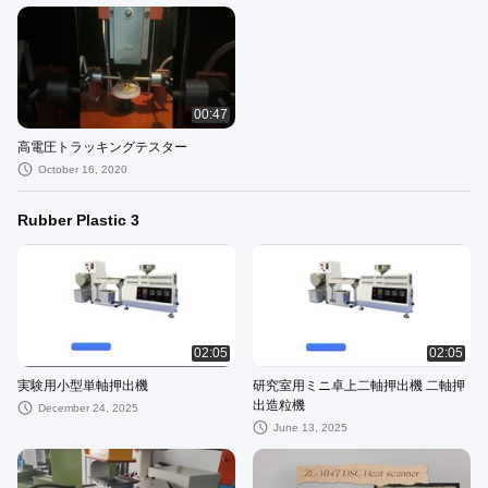
00:47
高電圧トラッキングテスター
October 16, 2020
Rubber Plastic 3
02:05
02:05
実験用小型単軸押出機
研究室用ミニ卓上二軸押出機 二軸押
出造粒機
December 24, 2025
June 13, 2025