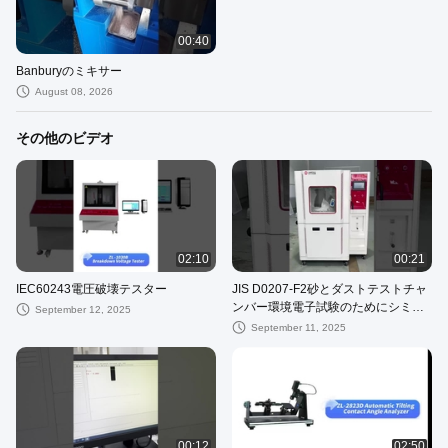
00:40
Banburyのミキサー
August 08, 2026
その他のビデオ
02:10
00:21
IEC60243電圧破壊テスター
JIS D0207-F2砂とダストテストチャ
ンバー環境電子試験のためにシミュ
September 12, 2025
レート
September 11, 2025
00:12
02:50