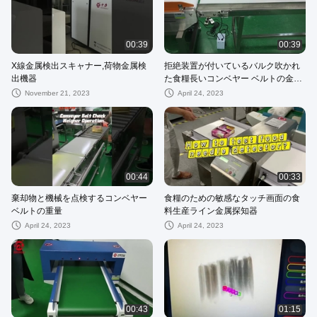
00:39
00:39
X線金属検出スキャナー,荷物金属検
拒絶装置が付いているバルク吹かれ
出機器
た食糧長いコンベヤー ベルトの金属
探知器装置
November 21, 2023
April 24, 2023
00:44
00:33
棄却物と機械を点検するコンベヤー
食糧のための敏感なタッチ画面の食
ベルトの重量
料生産ライン金属探知器
April 24, 2023
April 24, 2023
00:43
01:15