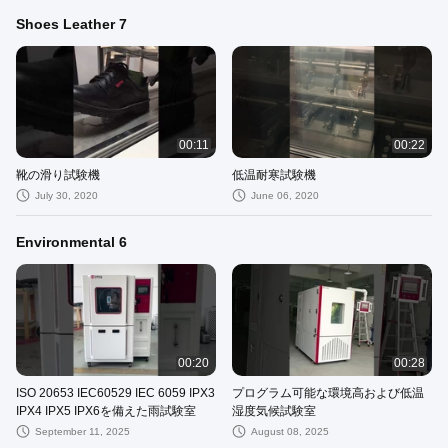
Shoes Leather 7
00:11
00:22
靴の滑り試験機
低温耐寒試験機
July 30, 2020
June 06, 2020
Environmental 6
00:20
00:28
ISO 20653 IEC60529 IEC 6059 IPX3
プログラム可能な環境高および低温
IPX4 IPX5 IPX6を備えた雨試験室
湿度気候試験室
September 11, 2025
August 08, 2025