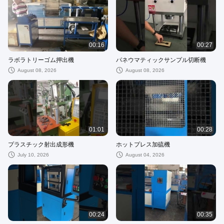
00:16
00:27
ラボラトリーゴム押出機
パネウマティックサンプル切断機
August 08, 2026
August 08, 2026
01:01
00:28
プラスチック射出成形機
ホットプレス加硫機
July 10, 2026
August 04, 2026
00:24
00:35