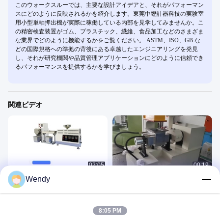
このウォークスルーでは、主要な設計アイデアと、それがパフォーマン
スにどのように反映されるかを紹介します。東莞中壢計器科技の実験室
用小型単軸押出機が実際に稼働している内部を見学してみませんか。こ
の精密検査装置がゴム、プラスチック、繊維、食品加工などのさまざま
な業界でどのように機能するかをご覧ください。 ASTM、ISO、GB な
どの国際規格への準拠の背後にある卓越したエンジニアリングを発見
し、それが研究機関や品質管理アプリケーションにどのように信頼でき
るパフォーマンスを提供するかを学びましょう。
関連ビデオ
02:05
00:19
Wendy
研究室用ミニ卓上二軸押出機 二軸押
110L ナイダーミキサー 自動温度と時
出造粒機
間制御 EVA ゴム TPR
Rubber Plastic 3
Rubber Plastic 3
June 13, 2025
November 21, 2023
8:05 PM